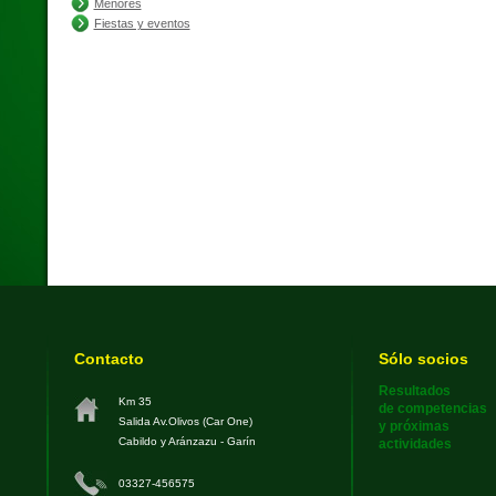
Menores
Fiestas y eventos
Contacto
Sólo socios
Resultados
Km 35
de competencias
Salida Av.Olivos (Car One)
y próximas
Cabildo y Aránzazu - Garín
actividades
03327-456575