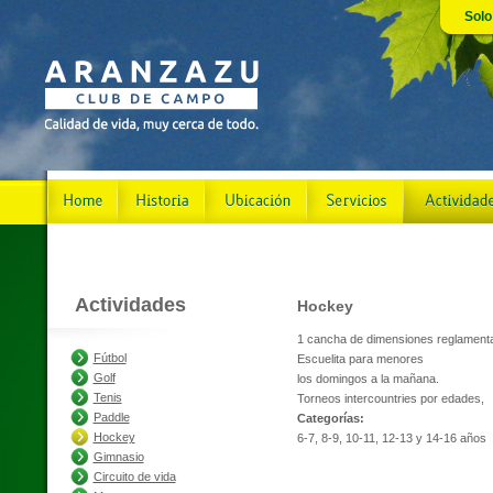
Solo
Actividades
Hockey
1 cancha de dimensiones reglamenta
Fútbol
Escuelita para menores
Golf
los domingos a la mañana.
Tenis
Torneos intercountries por edades,
Paddle
Categorías:
Hockey
6-7, 8-9, 10-11, 12-13 y 14-16 años
Gimnasio
Circuito de vida